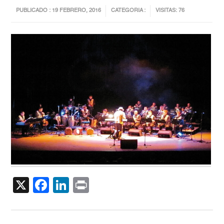
PUBLICADO : 19 FEBRERO, 2016
CATEGORIA :
VISITAS: 76
X
Facebook
LinkedIn
Print