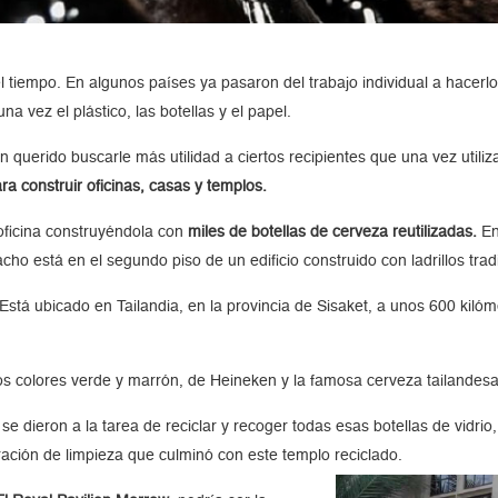
l tiempo. En algunos países ya pasaron del trabajo individual a hacerl
 vez el plástico, las botellas y el papel.
querido buscarle más utilidad a ciertos recipientes que una vez utili
ra construir oficinas, casas y templos.
oficina construyéndola con
miles de botellas de cerveza reutilizadas.
En
acho está en el segundo piso de un edificio construido con ladrillos trad
 Está ubicado en Tailandia, en la provincia de Sisaket, a unos 600 kil
los colores verde y marrón, de Heineken y la famosa cerveza tailandes
e dieron a la tarea de reciclar y recoger todas esas botellas de vidrio, 
ración de limpieza que culminó con este templo reciclado.