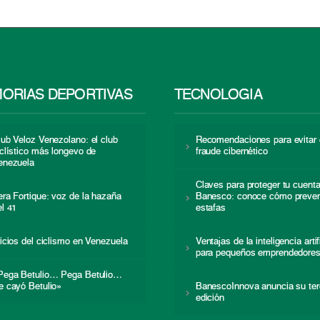
ORIAS DEPORTIVAS
TECNOLOGÍA
lub Veloz Venezolano: el club
Recomendaciones para evitar 
iclístico más longevo de
fraude cibernético
enezuela
Claves para proteger tu cuent
era Fortique: voz de la hazaña
Banesco: conoce cómo preven
el 41
estafas
nicios del ciclismo en Venezuela
Ventajas de la inteligencia artif
para pequeños emprendedore
Pega Betulio… Pega Betulio…
e cayó Betulio»
BanescoInnova anuncia su ter
edición