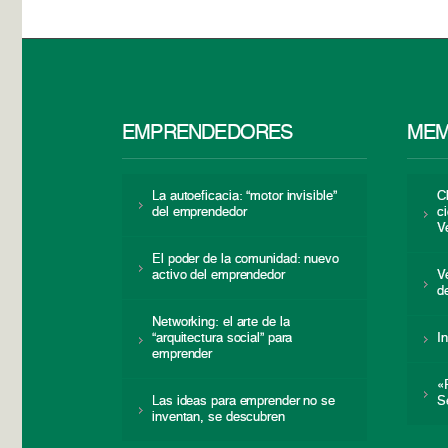
EMPRENDEDORES
MEM
La autoeficacia: “motor invisible”
C
del emprendedor
c
V
El poder de la comunidad: nuevo
activo del emprendedor
V
d
Networking: el arte de la
“arquitectura social” para
I
emprender
«
Las ideas para emprender no se
S
inventan, se descubren