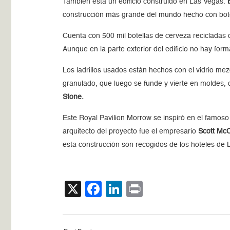
También está un edificio construido en Las Vegas.
construcción más grande del mundo hecho con bote
Cuenta con 500 mil botellas de cerveza recicladas q
Aunque en la parte exterior del edificio no hay form
Los ladrillos usados están hechos con el vidrio me
granulado, que luego se funde y vierte en moldes, d
Stone.
Este Royal Pavilion Morrow se inspiró en el famoso
arquitecto del proyecto fue el empresario
Scott Mc
esta construcción son recogidos de los hoteles de 
X
Facebook
LinkedIn
Print