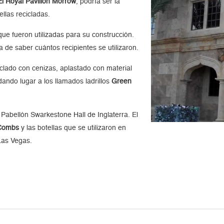
El Royal Pavilion Morrow
, podría ser la
llas recicladas.
ue fueron utilizadas para su construcción.
a de saber cuántos recipientes se utilizaron.
zclado con cenizas, aplastado con material
ando lugar a los llamados ladrillos
Green
 Pabellón Swarkestone Hall de Inglaterra. El
Combs
y las botellas que se utilizaron en
Las Vegas.