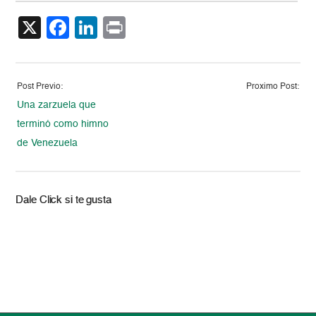
X
Facebook
LinkedIn
Print
Post Previo:
Proximo Post:
Una zarzuela que
terminó como himno
de Venezuela
Dale Click si te gusta