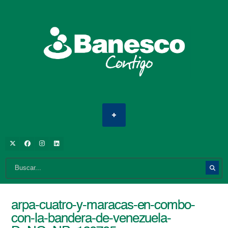
arpa-cuatro-y-maracas-en-combo-
con-la-bandera-de-venezuela-