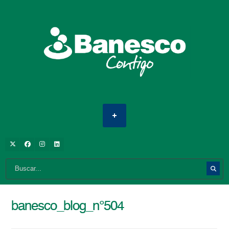
banesco_blog_n°504