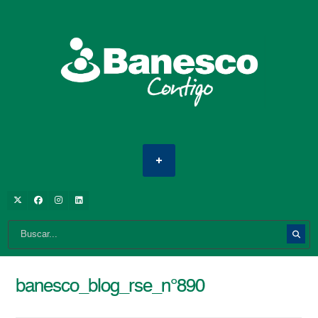
banesco_blog_rse_n°890