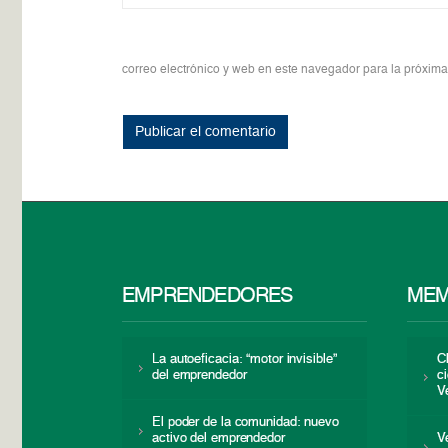
correo electrónico y web en este navegador para la próxim
EMPRENDEDORES
MEM
La autoeficacia: “motor invisible”
C
del emprendedor
c
V
El poder de la comunidad: nuevo
activo del emprendedor
V