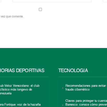
a vez que comente.
ORIAS DEPORTIVAS
TECNOLOGÍA
lub Veloz Venezolano: el club
Recomendaciones para evitar 
iclístico más longevo de
fraude cibernético
enezuela
Claves para proteger tu cuent
era Fortique: voz de la hazaña
Banesco: conoce cómo preven