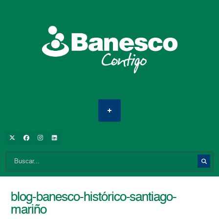
blog-banesco-histórico-santiago-
mariño