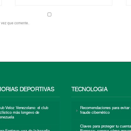
a vez que comente.
ORIAS DEPORTIVAS
TECNOLOGÍA
lub Veloz Venezolano: el club
Recomendaciones para evitar 
iclístico más longevo de
fraude cibernético
enezuela
Claves para proteger tu cuent