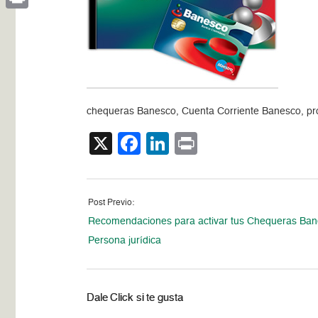
Print
chequeras Banesco, Cuenta Corriente Banesco, pro
X
Facebook
LinkedIn
Print
Post Previo:
Recomendaciones para activar tus Chequeras Ban
Persona jurídica
Dale Click si te gusta