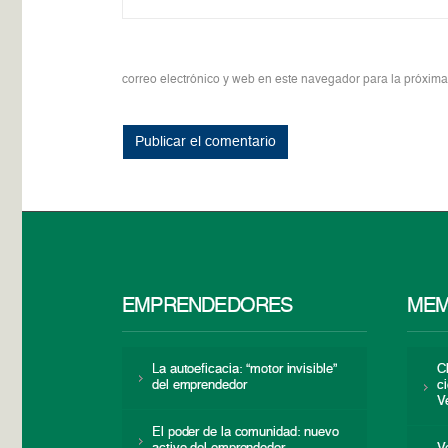
correo electrónico y web en este navegador para la próxim
EMPRENDEDORES
MEM
La autoeficacia: “motor invisible”
C
del emprendedor
c
V
El poder de la comunidad: nuevo