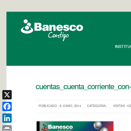
INSTIT
cuentas_cuenta_corriente_con-
X
PUBLICADO : 6 JUNIO, 2014
CATEGORIA :
VISITAS: 12
Facebook
LinkedIn