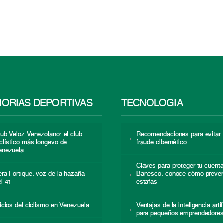
ORIAS DEPORTIVAS
TECNOLOGÍA
lub Veloz Venezolano: el club
Recomendaciones para evitar 
iclístico más longevo de
fraude cibernético
enezuela
Claves para proteger tu cuent
era Fortique: voz de la hazaña
Banesco: conoce cómo preven
el 41
estafas
nicios del ciclismo en Venezuela
Ventajas de la inteligencia artif
para pequeños emprendedore