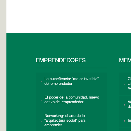
EMPRENDEDORES
MEM
La autoeficacia: “motor invisible”
C
del emprendedor
c
V
El poder de la comunidad: nuevo
activo del emprendedor
V
d
Networking: el arte de la
“arquitectura social” para
I
emprender