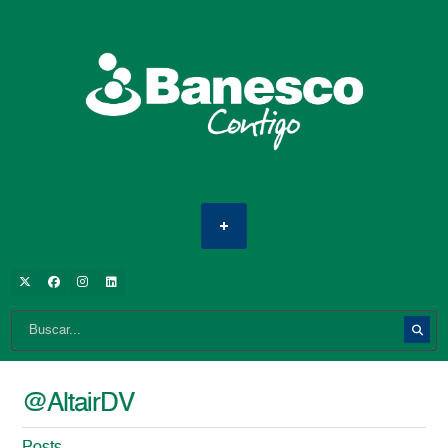
@AltairDV