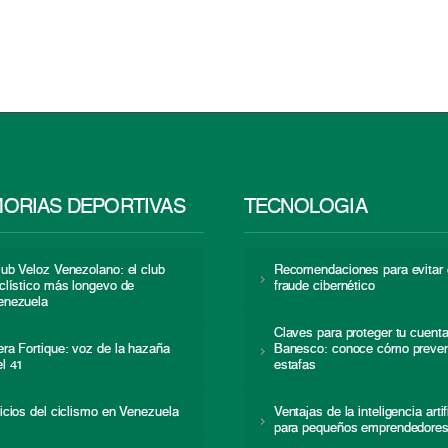
ORIAS DEPORTIVAS
TECNOLOGÍA
lub Veloz Venezolano: el club
Recomendaciones para evitar 
iclístico más longevo de
fraude cibernético
enezuela
Claves para proteger tu cuent
era Fortique: voz de la hazaña
Banesco: conoce cómo preven
el 41
estafas
nicios del ciclismo en Venezuela
Ventajas de la inteligencia artif
para pequeños emprendedore