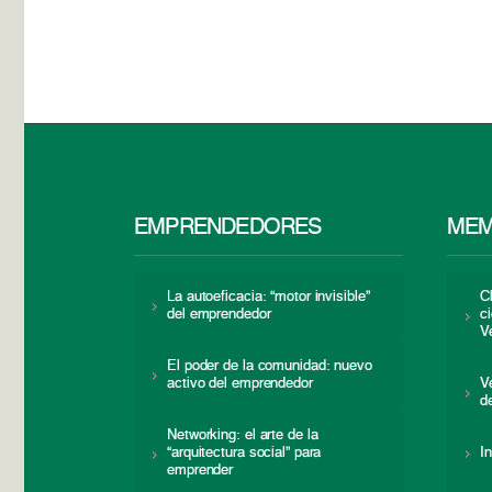
EMPRENDEDORES
MEM
La autoeficacia: “motor invisible”
C
del emprendedor
c
V
El poder de la comunidad: nuevo
activo del emprendedor
V
d
Networking: el arte de la
“arquitectura social” para
I
emprender