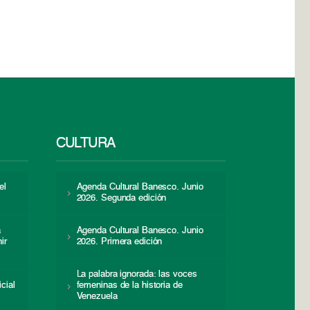
CULTURA
el
Agenda Cultural Banesco. Junio
2026. Segunda edición
a
Agenda Cultural Banesco. Junio
ir
2026. Primera edición
La palabra ignorada: las voces
icial
femeninas de la historia de
s
Venezuela