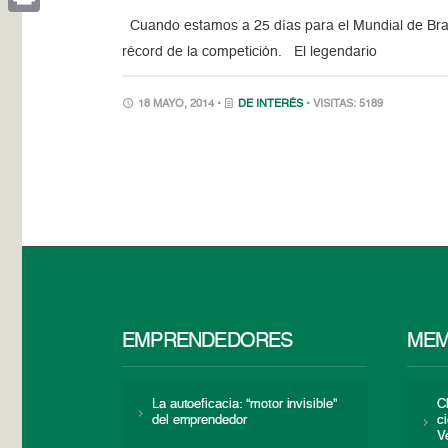
Cuando estamos a 25 días para el Mundial de Brasi
Print
récord de la competición. El legendario
18 MAYO, 2014 •
DE INTERÉS
• VISITAS: 5189
EMPRENDEDORES
MEM
La autoeficacia: “motor invisible”
C
del emprendedor
c
V