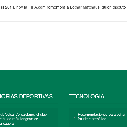
l 2014, hoy la FIFA.com rememora a Lothar Matthaus, quien disputó 2
ORIAS DEPORTIVAS
TECNOLOGÍA
lub Veloz Venezolano: el club
Recomendaciones para evitar 
iclístico más longevo de
fraude cibernético
enezuela