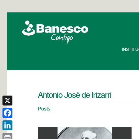
INSTIT
Antonio José de Irizarri
Posts
X
Facebook
LinkedIn