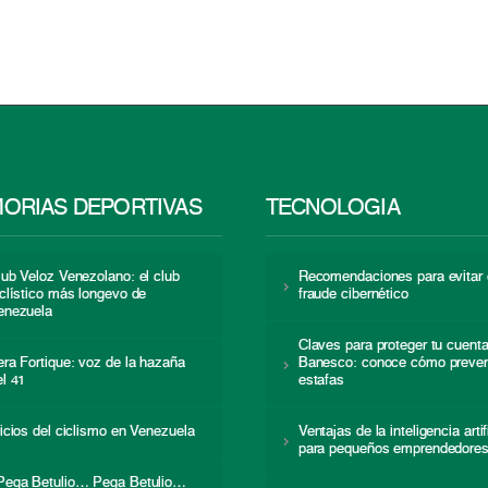
ORIAS DEPORTIVAS
TECNOLOGÍA
lub Veloz Venezolano: el club
Recomendaciones para evitar 
iclístico más longevo de
fraude cibernético
enezuela
Claves para proteger tu cuent
era Fortique: voz de la hazaña
Banesco: conoce cómo preven
el 41
estafas
nicios del ciclismo en Venezuela
Ventajas de la inteligencia artif
para pequeños emprendedore
Pega Betulio… Pega Betulio…