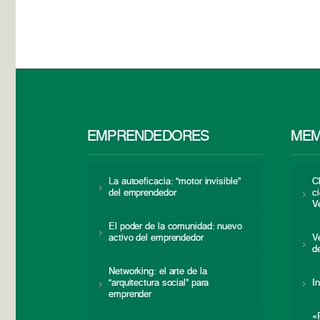
EMPRENDEDORES
MEM
La autoeficacia: “motor invisible”
C
del emprendedor
c
V
El poder de la comunidad: nuevo
activo del emprendedor
V
d
Networking: el arte de la
“arquitectura social” para
I
emprender
«