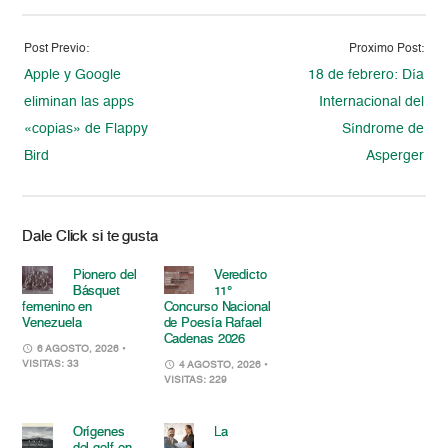
Post Previo:
Proximo Post:
Apple y Google
18 de febrero: Día
eliminan las apps
Internacional del
«copias» de Flappy
Síndrome de
Bird
Asperger
Dale Click si te gusta
Pionero del
Veredicto
Básquet
11°
femenino en
Concurso Nacional
Venezuela
de Poesía Rafael
Cadenas 2026
6 AGOSTO, 2026
•
VISITAS: 33
4 AGOSTO, 2026
•
VISITAS: 229
Orígenes
La