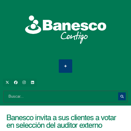
Banesco invita a sus clientes a votar
en selección del auditor externo