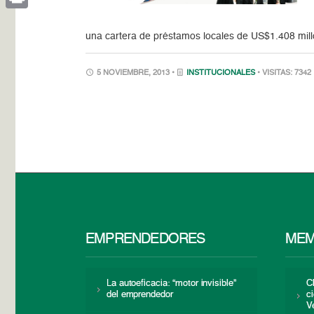
Print
una cartera de préstamos locales de US$1.408 mill
5 NOVIEMBRE, 2013 •
INSTITUCIONALES
• VISITAS: 7342
EMPRENDEDORES
MEM
La autoeficacia: “motor invisible”
C
del emprendedor
c
V