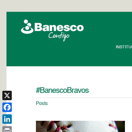
INSTIT
#BanescoBravos
Posts
X
Facebook
LinkedIn