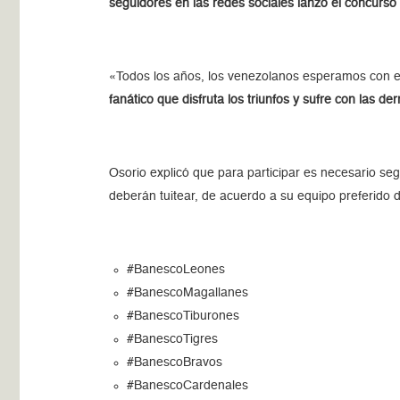
seguidores en las redes sociales lanzó el concurso
«Todos los años, los venezolanos esperamos con e
fanático que disfruta los triunfos y sufre con las der
Osorio explicó que para participar es necesario seg
deberán tuitear, de acuerdo a su equipo preferido 
#BanescoLeones
#BanescoMagallanes
#BanescoTiburones
#BanescoTigres
#BanescoBravos
#BanescoCardenales