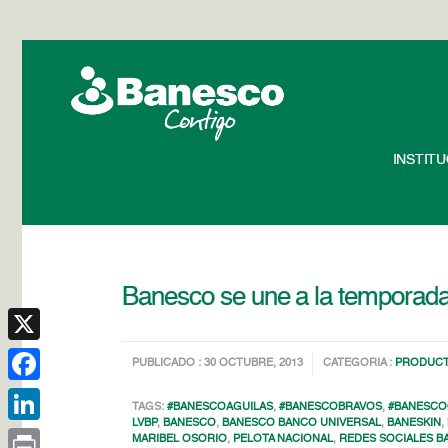
INSTIT
Banesco se une a la temporada 
X
PUBLICADO : 30 OCTUBRE, 2013
CATEGORIA :
PRODUCT
Facebook
TAGS:
#BANESCOAGUILAS
,
#BANESCOBRAVOS
,
#BANESCO
LVBP
,
BANESCO
,
BANESCO BANCO UNIVERSAL
,
BANESKIN
,
LinkedIn
MARIBEL OSORIO
,
PELOTA NACIONAL
,
REDES SOCIALES 