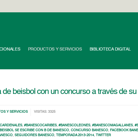
UCIONALES
PRODUCTOS Y SERVICIOS
BIBLIOTECA DIGITAL
de beisbol con un concurso a través de su 
OS Y SERVICIOS
VISITAS: 3325
CARDENALES
,
#BANESCOCARIBES
,
#BANESCOLEONES
,
#BANESCOMAGALLANES
,
#
BEISBOL SE ESCRIBE CON B DE BANESCO
,
CONCURSO BANESCO
,
FACEBOOK BAN
BANESCO
,
SEGUIDORES BANESCO
,
TEMPORADA 2013-2014
,
TWITTER