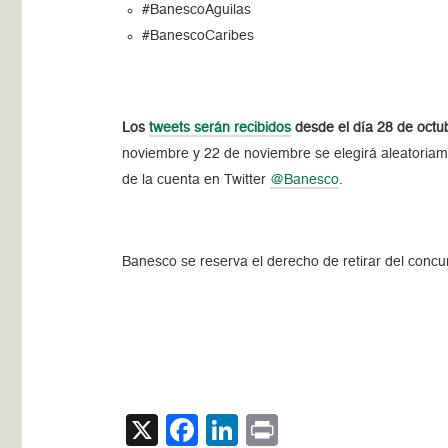
#BanescoAguilas
#BanescoCaribes
Los
tweets serán recibidos
desde el día 28 de octu
noviembre y 22 de noviembre se elegirá aleatoriam
de la cuenta en Twitter
@Banesco
.
Banesco se reserva el derecho de retirar del concur
X
Facebook
LinkedIn
Print