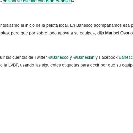
 «
Beisbol se escribe con B de Banesco
«.
ntusiasmo el inicio de la pelota local. En Banesco acompañamos esa 
rotas
, pero que por sobre todo apoya a su equipo»,
dijo Maribel Osori
uir las cuentas de Twitter
@Banesco
y
@Baneskin
y Facebook
Banesc
de la LVBP, usando las siguientes etiquetas para decir por qué su equi