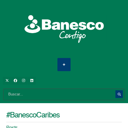
#BanescoCaribes