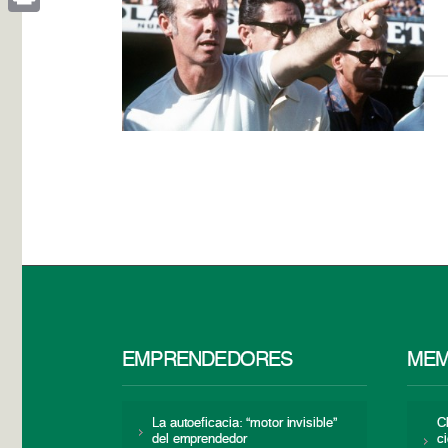
Print
EMPRENDEDORES
MEM
La autoeficacia: “motor invisible”
C
del emprendedor
c