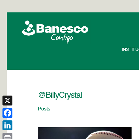
INSTIT
@BillyCrystal
Posts
X
Facebook
LinkedIn