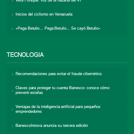
Vera Fortique: voz de la hazaña del 41
Inicios del ciclismo en Venezuela
«Pega Betulio… Pega Betulio… Se cayó Betulio»
TECNOLOGÍA
Recomendaciones para evitar el fraude cibernético
Claves para proteger tu cuenta Banesco: conoce cómo
prevenir estafas
Ventajas de la inteligencia artificial para pequeños
emprendedores
BanescoInnova anuncia su tercera edición