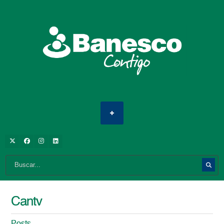
Cantv