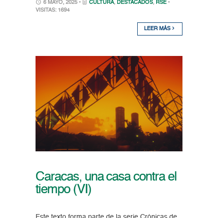
6 MAYO, 2025 •
CULTURA
,
DESTACADOS
,
RSE
•
VISITAS: 1694
LEER MÁS
Caracas, una casa contra el
tiempo (VI)
Este texto forma parte de la serie Crónicas de