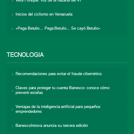
Vera Fortique: voz de la hazaña del 41
Inicios del ciclismo en Venezuela
«Pega Betulio… Pega Betulio… Se cayó Betulio»
TECNOLOGÍA
Recomendaciones para evitar el fraude cibernético
Claves para proteger tu cuenta Banesco: conoce cómo
prevenir estafas
Ventajas de la inteligencia artificial para pequeños
emprendedores
BanescoInnova anuncia su tercera edición