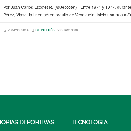
Por Juan Carlos Escotet R. (@Jescotet) Entre 1974 y 1977, durante 
Pérez, Viasa, la línea aérea orgullo de Venezuela, inició una ruta a 
7 MAYO, 2014 •
DE INTERÉS
• VISITAS: 6308
ORIAS DEPORTIVAS
TECNOLOGÍA