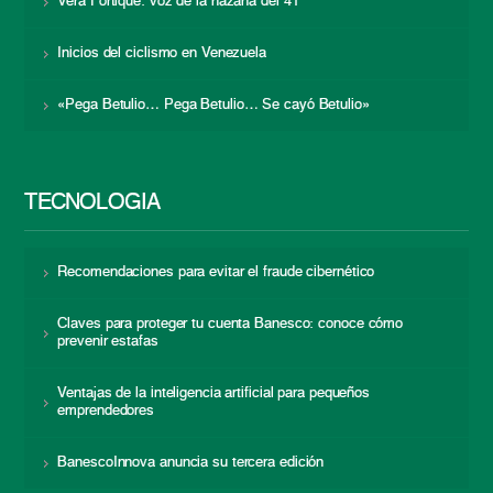
Vera Fortique: voz de la hazaña del 41
Inicios del ciclismo en Venezuela
«Pega Betulio… Pega Betulio… Se cayó Betulio»
TECNOLOGÍA
Recomendaciones para evitar el fraude cibernético
Claves para proteger tu cuenta Banesco: conoce cómo
prevenir estafas
Ventajas de la inteligencia artificial para pequeños
emprendedores
BanescoInnova anuncia su tercera edición