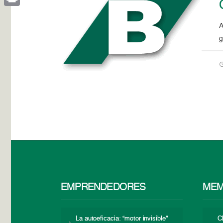
Print
A
g
EMPRENDEDORES
MEM
La autoeficacia: “motor invisible”
C