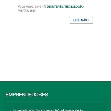
23 MAYO, 2016 •
DE INTERÉS
,
TECNOLOGÍA
•
VISITAS: 4650
LEER MÁS
EMPRENDEDORES
La autoeficacia: “motor invisible” del emprendedor