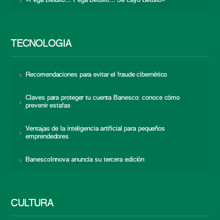
«Pega Betulio… Pega Betulio… Se cayó Betulio»
TECNOLOGÍA
Recomendaciones para evitar el fraude cibernético
Claves para proteger tu cuenta Banesco: conoce cómo
prevenir estafas
Ventajas de la inteligencia artificial para pequeños
emprendedores
BanescoInnova anuncia su tercera edición
CULTURA