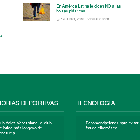
En América Latina le dicen NO a las
bolsas plásticas
19 JUNIO, 2018
• VISITAS: 3656
re
ORIAS DEPORTIVAS
TECNOLOGÍA
lub Veloz Venezolano: el club
Recomendaciones para evitar 
iclístico más longevo de
fraude cibernético
enezuela