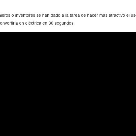
eros o inventores se han dado a la tarea de hacer más atractivo el uso
onvertirla en eléctrica en 30 segundos.