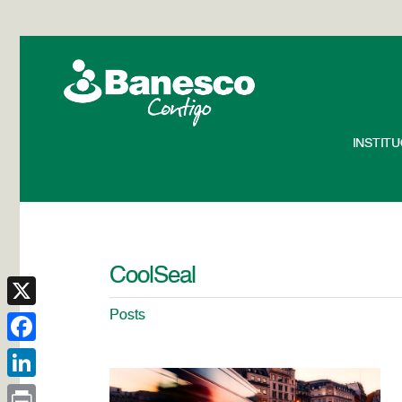
INSTIT
CoolSeal
Posts
X
Facebook
LinkedIn