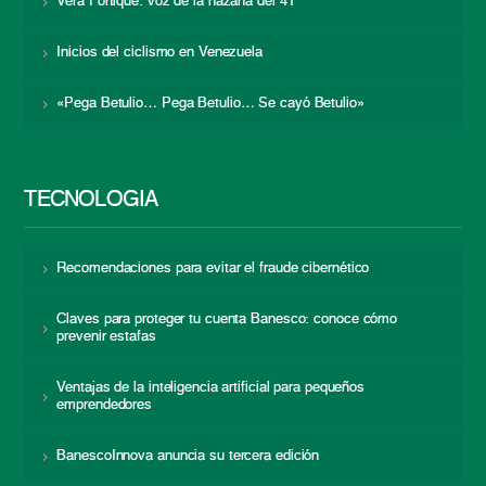
Vera Fortique: voz de la hazaña del 41
Inicios del ciclismo en Venezuela
«Pega Betulio… Pega Betulio… Se cayó Betulio»
TECNOLOGÍA
Recomendaciones para evitar el fraude cibernético
Claves para proteger tu cuenta Banesco: conoce cómo
prevenir estafas
Ventajas de la inteligencia artificial para pequeños
emprendedores
BanescoInnova anuncia su tercera edición