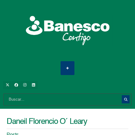
Daneil Florencio O´ Leary