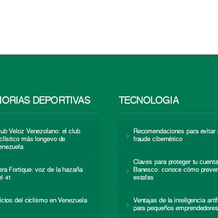
ORIAS DEPORTIVAS
TECNOLOGÍA
lub Veloz Venezolano: el club
Recomendaciones para evitar 
iclístico más longevo de
fraude cibernético
enezuela
Claves para proteger tu cuent
era Fortique: voz de la hazaña
Banesco: conoce cómo preven
el 41
estafas
nicios del ciclismo en Venezuela
Ventajas de la inteligencia artif
para pequeños emprendedore