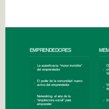
EMPRENDEDORES
MEM
La autoeficacia: “motor invisible”
C
del emprendedor
c
V
El poder de la comunidad: nuevo
activo del emprendedor
V
d
Networking: el arte de la
“arquitectura social” para
I
emprender