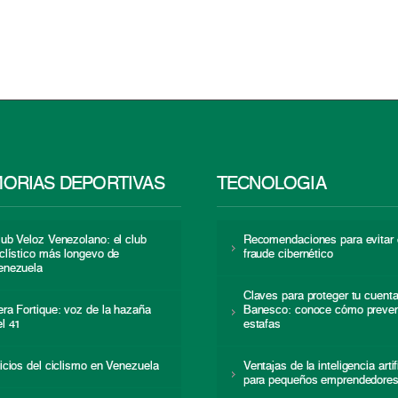
ORIAS DEPORTIVAS
TECNOLOGÍA
lub Veloz Venezolano: el club
Recomendaciones para evitar 
iclístico más longevo de
fraude cibernético
enezuela
Claves para proteger tu cuent
era Fortique: voz de la hazaña
Banesco: conoce cómo preven
el 41
estafas
nicios del ciclismo en Venezuela
Ventajas de la inteligencia artif
para pequeños emprendedore