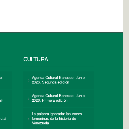
CULTURA
el
Agenda Cultural Banesco. Junio
2026. Segunda edición
a
Agenda Cultural Banesco. Junio
ir
2026. Primera edición
La palabra ignorada: las voces
icial
femeninas de la historia de
s
Venezuela