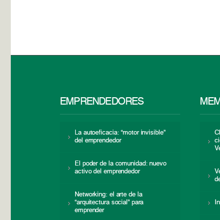
EMPRENDEDORES
MEM
La autoeficacia: “motor invisible”
C
del emprendedor
c
V
El poder de la comunidad: nuevo
activo del emprendedor
V
d
Networking: el arte de la
“arquitectura social” para
I
emprender