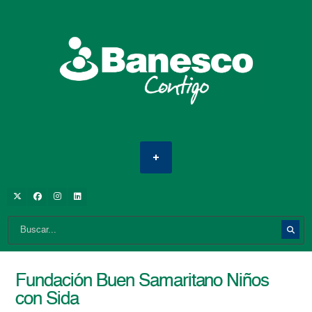
Fundación Buen Samaritano Niños
con Sida