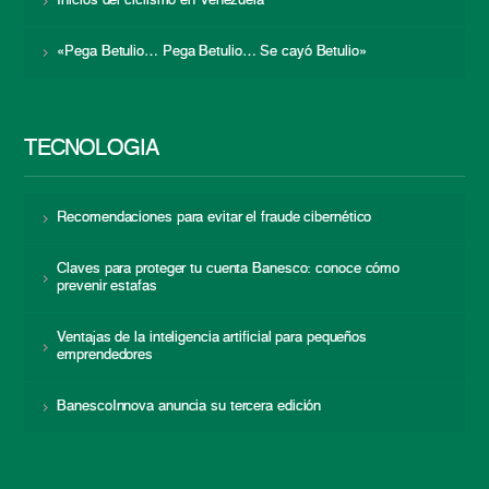
Inicios del ciclismo en Venezuela
«Pega Betulio… Pega Betulio… Se cayó Betulio»
TECNOLOGÍA
Recomendaciones para evitar el fraude cibernético
Claves para proteger tu cuenta Banesco: conoce cómo
prevenir estafas
Ventajas de la inteligencia artificial para pequeños
emprendedores
BanescoInnova anuncia su tercera edición