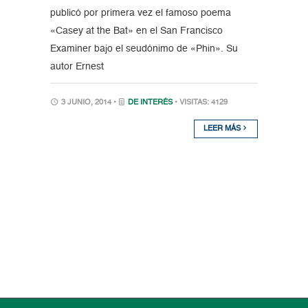
publicó por primera vez el famoso poema
«Casey at the Bat» en el San Francisco
Examiner bajo el seudónimo de «Phin». Su
autor Ernest
3 JUNIO, 2014 •
DE INTERÉS
• VISITAS: 4129
LEER MÁS