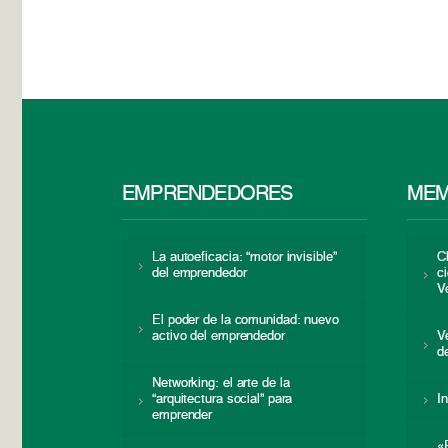
EMPRENDEDORES
MEM
La autoeficacia: “motor invisible”
C
del emprendedor
c
V
El poder de la comunidad: nuevo
activo del emprendedor
V
d
Networking: el arte de la
“arquitectura social” para
I
emprender
«