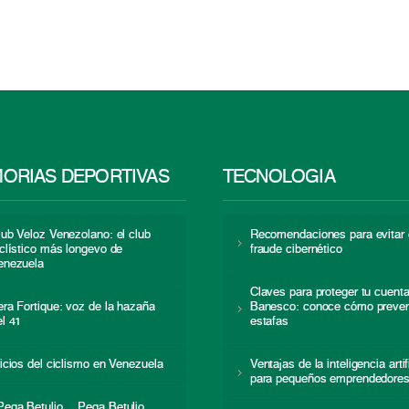
ORIAS DEPORTIVAS
TECNOLOGÍA
lub Veloz Venezolano: el club
Recomendaciones para evitar 
iclístico más longevo de
fraude cibernético
enezuela
Claves para proteger tu cuent
era Fortique: voz de la hazaña
Banesco: conoce cómo preven
el 41
estafas
nicios del ciclismo en Venezuela
Ventajas de la inteligencia artif
para pequeños emprendedore
Pega Betulio… Pega Betulio…