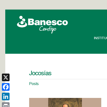
INSTIT
Jocosías
Posts
X
Facebook
LinkedIn