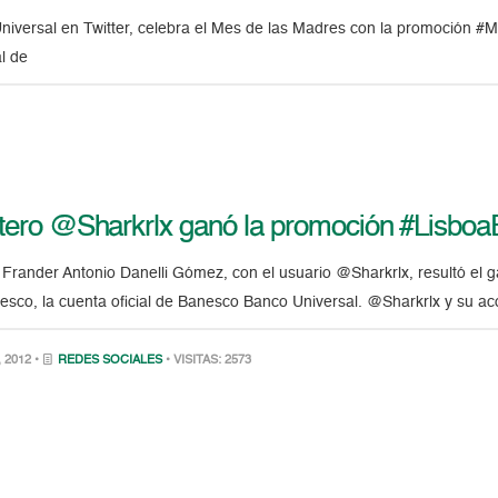
versal en Twitter, celebra el Mes de las Madres con la promoción #
l de
ittero @Sharkrlx ganó la promoción #Lisb
ro Frander Antonio Danelli Gómez, con el usuario @Sharkrlx, resultó e
sco, la cuenta oficial de Banesco Banco Universal. @Sharkrlx y su a
 2012 •
REDES SOCIALES
• VISITAS: 2573