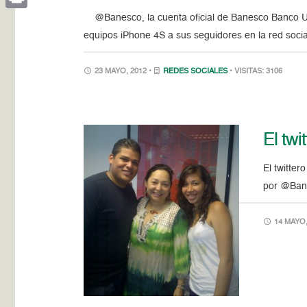
@Banesco, la cuenta oficial de Banesco Banco Uni
Print
equipos iPhone 4S a sus seguidores en la red socia
23 MAYO, 2012 •
REDES SOCIALES
• VISITAS: 3106
El tw
El twitte
por @Bane
14 MAYO,