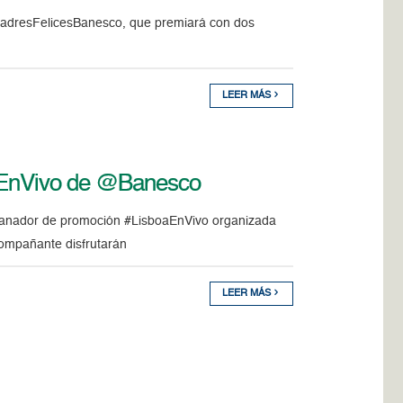
MadresFelicesBanesco, que premiará con dos
LEER MÁS
oaEnVivo de @Banesco
l ganador de promoción #LisboaEnVivo organizada
compañante disfrutarán
LEER MÁS