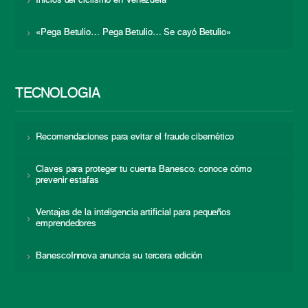
Inicios del ciclismo en Venezuela
«Pega Betulio… Pega Betulio… Se cayó Betulio»
TECNOLOGÍA
Recomendaciones para evitar el fraude cibernético
Claves para proteger tu cuenta Banesco: conoce cómo
prevenir estafas
Ventajas de la inteligencia artificial para pequeños
emprendedores
BanescoInnova anuncia su tercera edición