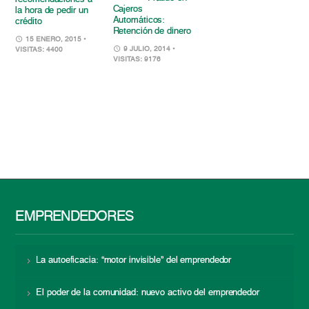
Cajeros
la hora de pedir un
Automáticos:
crédito
Retención de dinero
15 ENERO, 2015
•
9 JULIO, 2014
•
VISITAS: 4400
VISITAS: 9176
EMPRENDEDORES
La autoeficacia: “motor invisible” del emprendedor
El poder de la comunidad: nuevo activo del emprendedor