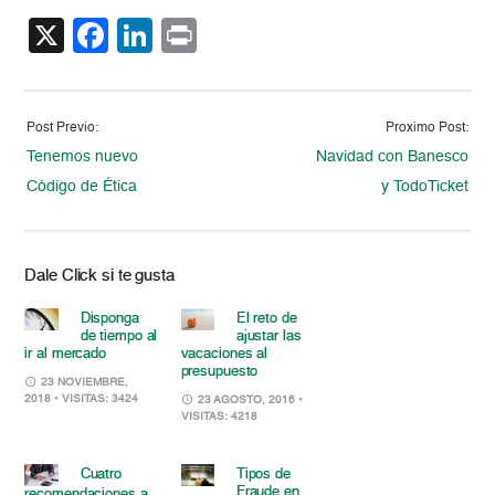
X
Facebook
LinkedIn
Print
Post Previo:
Proximo Post:
Tenemos nuevo
Navidad con Banesco
Código de Ética
y TodoTicket
Dale Click si te gusta
Disponga
El reto de
de tiempo al
ajustar las
ir al mercado
vacaciones al
presupuesto
23 NOVIEMBRE,
2018
• VISITAS: 3424
23 AGOSTO, 2016
•
VISITAS: 4218
Cuatro
Tipos de
Fraude en
recomendaciones a