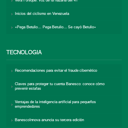
Vera Fortique: voz de la hazaña del 41
Inicios del ciclismo en Venezuela
«Pega Betulio… Pega Betulio… Se cayó Betulio»
TECNOLOGÍA
Recomendaciones para evitar el fraude cibernético
Claves para proteger tu cuenta Banesco: conoce cómo
prevenir estafas
Ventajas de la inteligencia artificial para pequeños
emprendedores
BanescoInnova anuncia su tercera edición