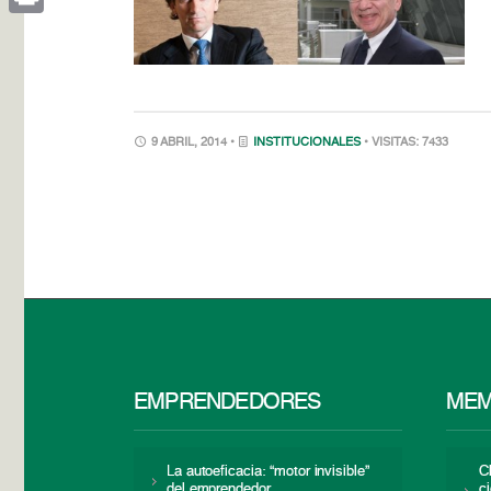
Print
9 ABRIL, 2014 •
INSTITUCIONALES
• VISITAS: 7433
EMPRENDEDORES
MEM
La autoeficacia: “motor invisible”
C
del emprendedor
c