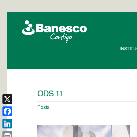
INSTIT
ODS 11
Posts
X
Facebook
LinkedIn