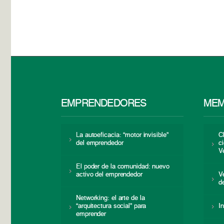
EMPRENDEDORES
MEM
La autoeficacia: “motor invisible”
C
del emprendedor
c
V
El poder de la comunidad: nuevo
activo del emprendedor
V
d
Networking: el arte de la
“arquitectura social” para
I
emprender