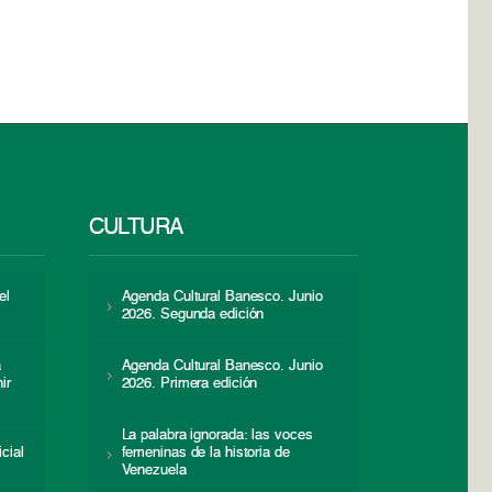
CULTURA
el
Agenda Cultural Banesco. Junio
2026. Segunda edición
a
Agenda Cultural Banesco. Junio
ir
2026. Primera edición
La palabra ignorada: las voces
icial
femeninas de la historia de
s
Venezuela