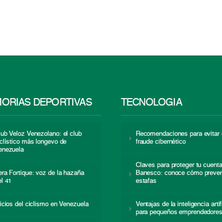
ORIAS DEPORTIVAS
TECNOLOGÍA
lub Veloz Venezolano: el club
Recomendaciones para evitar 
iclístico más longevo de
fraude cibernético
enezuela
Claves para proteger tu cuent
era Fortique: voz de la hazaña
Banesco: conoce cómo preven
el 41
estafas
nicios del ciclismo en Venezuela
Ventajas de la inteligencia artif
para pequeños emprendedore