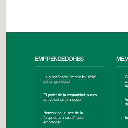
EMPRENDEDORES
MEM
La autoeficacia: “motor invisible”
C
del emprendedor
c
V
El poder de la comunidad: nuevo
activo del emprendedor
V
d
Networking: el arte de la
“arquitectura social” para
I
emprender