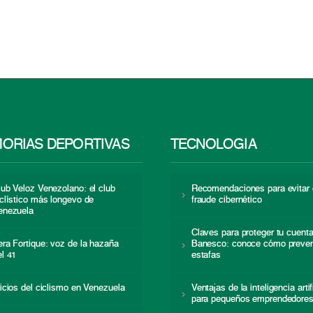
ORIAS DEPORTIVAS
TECNOLOGÍA
lub Veloz Venezolano: el club
Recomendaciones para evitar 
iclístico más longevo de
fraude cibernético
enezuela
Claves para proteger tu cuent
era Fortique: voz de la hazaña
Banesco: conoce cómo preven
el 41
estafas
nicios del ciclismo en Venezuela
Ventajas de la inteligencia artif
para pequeños emprendedore