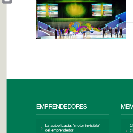
Print
EMPRENDEDORES
MEM
La autoeficacia: “motor invisible”
C
del emprendedor
c