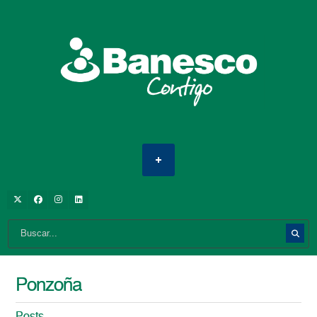
Ponzoña