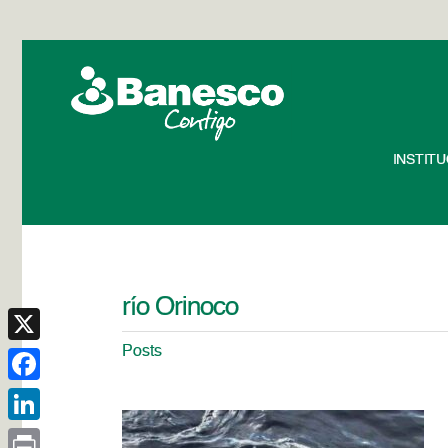
INSTIT
río Orinoco
Posts
X
Facebook
LinkedIn